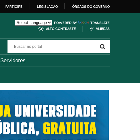
PARTICIPE
LEGISLAÇÃO
ÓRGÃOS DO GOVERNO
POWERED BY
TRANSLATE
ALTO CONTRASTE
VLIBRAS
Buscar no portal
Buscar no portal
Servidores