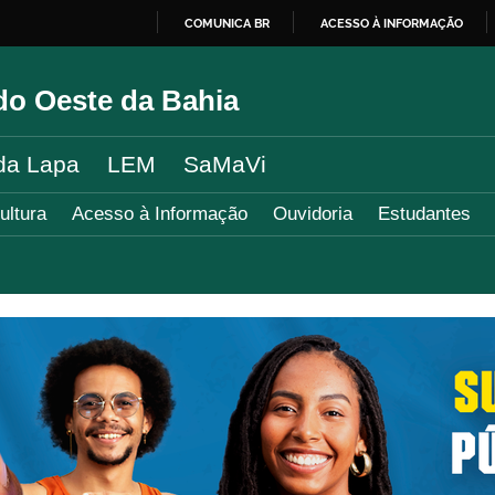
COMUNICA BR
ACESSO À INFORMAÇÃO
IR
PARA
do Oeste da Bahia
O
CONTEÚDO
da Lapa
LEM
SaMaVi
ultura
Acesso à Informação
Ouvidoria
Estudantes