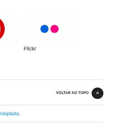
Flickr
VOLTAR AO TOPO
 Adaptada
.